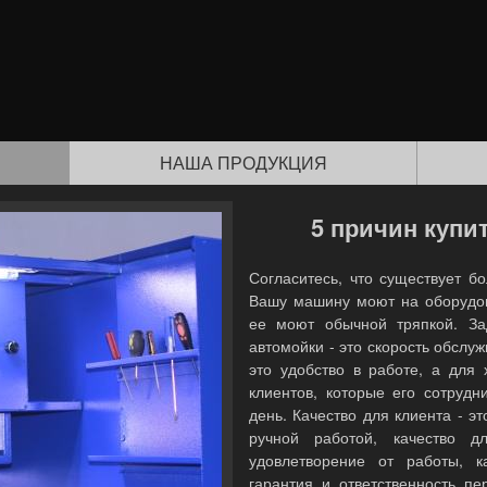
НАША ПРОДУКЦИЯ
5 причин купи
Согласитесь, что существует б
Вашу машину моют на оборудов
ее моют обычной тряпкой. За
автомойки - это скорость обслу
это удобство в работе, а для 
клиентов, которые его сотрудн
день. Качество для клиента - э
ручной работой, качество 
удовлетворение от работы, к
гарантия и ответственность п