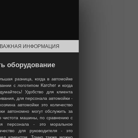
ВАЖНАЯ ИНФОРМАЦИЯ
ть оборудование
ольшая разница, когда в автомойке
ании с логотипом Karcher и когда
думайтесь! Удобство для клиента
живания, для персонала автомойки -
хозяина автомойки это количество
ики автономно могут обслужить за
то чистота машины, по сравнению с
для персонала - это моральное
ачество для руководителя - это
еред клиентом. Точно также можно