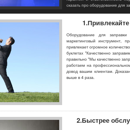
сказать про оборудование для з
1.Привлекайте
Оборудование для заправки
маркетинговый инструмент
, пр
привлекает огромное количеств
буклетах "Качественно заправи
правильно "Мы качественно зап
работаем на профессиональном
довод вашим клиентам. Доказан
выше в 4 раза.
2.Быстрее обсл