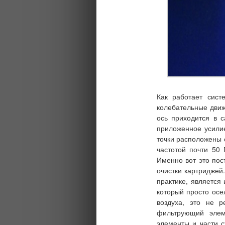
Как работает сист
колебательные движ
ось приходится в 
приложенное усилие
точки расположены с
частотой почти 50 
Именно вот это пос
очистки картриджей
практике, является
который просто осе
воздуха, это не р
фильтрующий элем
элементы и части
с