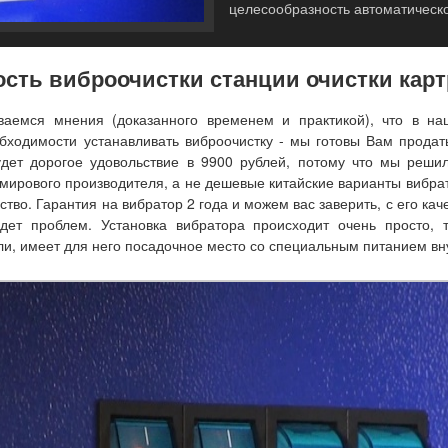
целесообразность автоматическо
сть виброочистки станции очистки кар
аемся мнения (доказанного временем и практикой), что в н
бходимости устанавливать виброочистку - мы готовы Вам продат
удет дорогое удовольствие в 9900 рублей, потому что мы реши
мирового производителя, а не дешевые китайские варианты вибрат
ство. Гарантия на вибратор 2 года и можем вас заверить, с его ка
дет проблем. Установка вибратора происходит очень просто, т.
ли, имеет для него посадочное место со специальным питанием вн