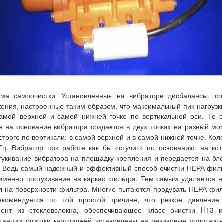
ема самоочистки. Установленные на вибраторе дисбалансы, с
ения, настроенные таким образом, что максимальный пик нагрузк
самой верхней и самой нижней точке по вертикальной оси. То 
 на основание вибратора создается в двух точках на разный мо
трого по вертикали: в самой верхней и в самой нижней точке. Ко
Гц. Вибратор при работе как бы «стучит» по основанию, на ко
тукивание вибратора на площадку крепления и передается на б
. Ведь самый надежный и эффективный способ очистки НЕРА фил
 именно постукивание на каркас фильтра. Тем самым удаляется 
л на поверхности фильтра. Многие пытаются продувать НЕРА фил
екомендуется по той простой причине, что резкое давление
ент из стекловолокна, обеспечивающее класс очистки H13 
танции очистки картриджей
установлены на резиновые уплотните