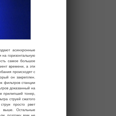
оздают асинхронные
и на горизонтальную
есть самое большое
мент времени, а эти
лебания происходят с
торый он закреплен.
лок фильтров
станции
ьтров доказанный на
не прилипший тонер,
ьтра струей сжатого
 струи просто рвет
и выше. Остальные
ли, поэтому вам не