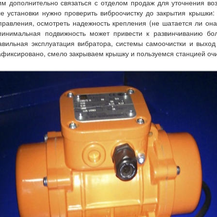
м дополнительно связаться с отделом продаж для уточнения во
ле установки нужно проверить виброочистку до закрытия крышки:
правления, осмотреть надежность крепления (не шатается ли она 
нимальная подвижность может привести к развинчиванию бол
авильная эксплуатация вибратора, системы самоочистки и выход 
зафиксировано, смело закрываем крышку и пользуемся
станцией оч