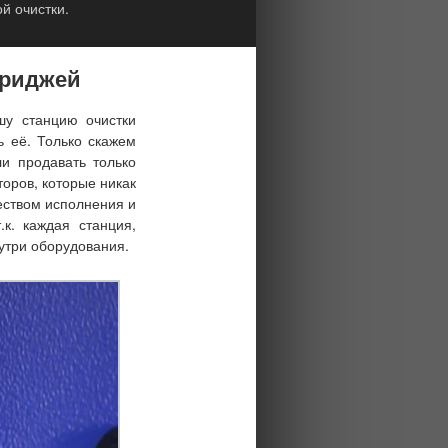
й очистки.
триджей
ашу
станцию очистки
ь её. Только скажем
ли продавать только
оров, которые никак
чеством исполнения и
к. каждая станция,
утри оборудования.