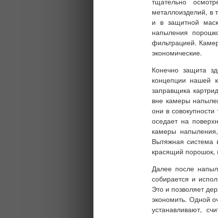
тщательно осмотр
металлоизделий, в 
и в защитной маск
напыления порошко
фильтрацией. Камера
экономические.
Конечно защита зд
концепции нашей 
заправщика картри
вне камеры напыле
они в совокупности
оседает на поверх
камеры напыления,
Вытяжная система 
красящий порошок, 
Далее после напыл
собирается и испо
Это и позволяет дер
экономить. Одной о
устанавливают, сч