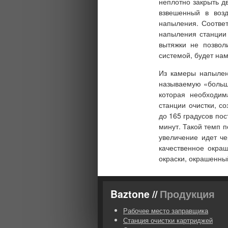
неплотно закрыть д
взвешенный в воз
напыления. Соответ
напыления
станции
вытяжки не позвол
системой, будет на
Из камеры напыле
называемую «большу
которая необходим
станции очистки, с
до 165 градусов пос
минут. Такой темп 
увеличение идет че
качественное окра
окраски, окрашенны
Baztone //
Продукция
Рабочее место заправщика
Станция очистки картриджей