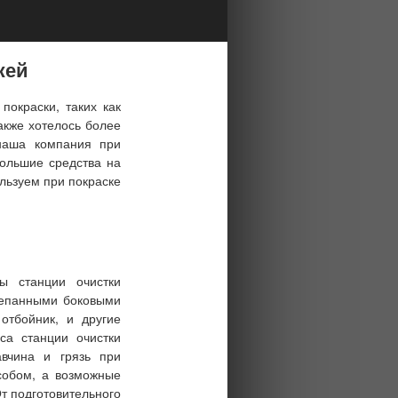
жей
покраски, таких как
акже хотелось более
 наша компания при
большие средства на
льзуем при покраске
овы
станции очистки
клепанными боковыми
отбойник, и другие
каса
станции очистки
авчина и грязь при
собом, а возможные
От подготовительного