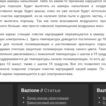
вери камеры напыления. Либо по каким-то причинам нарушится ге
духе порошок будет вылетать из камеры напыления и оседа
ственно везде будет краска, плюс ее уже нельзя будет использо
 очистки картриджей
, из-за наличия грязи пыли и других частиц.
ит вылетать порошку. Так как сила всасывания воздушного про
много больше, чем просто сквозное перемещение воздушных масс.
ния каркас
станции очистки картриджей
перемещается в камеру 
ю электропечь»). Здесь температура доводится постепенно до 16
а для полной полимеризации и растягивания красящего поро
оздавая плотную защитную полимерную пленку синего цвета. Тем
тепенно увеличиваясь с комнатной температуры с шагом в 15 град
поддерживается до температуры начала полимеризации, то есть до 
рез 10 минут, также с шагом 15 градусов. Все это позволяет п
шенное покрытие
станции очистки картриджей
нашей марки. По 
й каркас перемещается в цех электромонтажа.
Baztone //
Статьи
Bazt
Лидер продаж оборудования
В
Маркетинговый инструмент
О