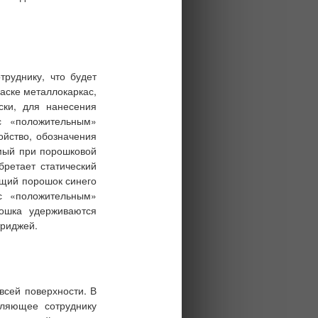
труднику, что будет
аске металлокаркас,
ки, для нанесения
с «положительным»
йство, обозначения
емый при порошковой
бретает статический
щий порошок синего
с «положительным»
рошка удерживаются
триджей
.
всей поверхности. В
оляющее сотруднику