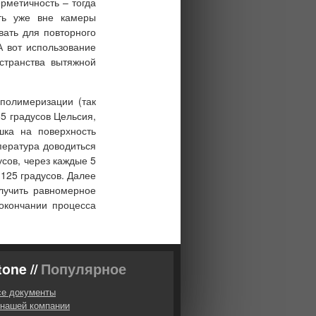
рметичность – тогда
ть уже вне камеры
вать для повторного
 А вот использование
странства вытяжной
полимеризации (так
5 градусов Цельсия,
шка на поверхность
пература доводиться
усов, через каждые 5
125 градусов. Далее
олучить равномерное
окончании процесса
one //
Популярное
се документы
 нашей компании