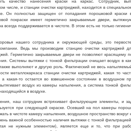
еть качество нанесения краски на каркас. Сотрудник, вы
том числе, и
станции очистки картриджей
, находится в специальн
е. Он полностью защищен от попадания порошковой краски в
вой покраски имеет герметично закрываемые двери, вытяжну
 всегда поддерживается в чистоте. В этом есть не только гигиени
оровья нашего сотрудника и окружающей среды, это первост
компании. Ведь мы производим
станцию очистки картриджей
дл
джей. Герметично закрываемые двери не позволяют красящему п
ния. Системы вытяжки с тонкой фильтрации очищает воздух в ка
 также выполняют и другую роль. Фактический не весь напыляем
ности металлокаркаса
станции очистки картриджей
, какая то час
 а какая-то остается во взвешенном состоянии в воздушном пр
вытягивает воздух из камеры напыления, а система тонкой филь
находящийся в воздухе.
ения, наш сотрудник встряхивает фильтрующие элементы, и з
льзуется при следующей окраске. Осевший на пол камеры порошо
жать в чистоте камеру напыления, воздушное пространство вокруг 
чень важной особенностью наличия вытяжки с тонкой фильтрацией
итая не нужным элементом), является еще и то, что при раб